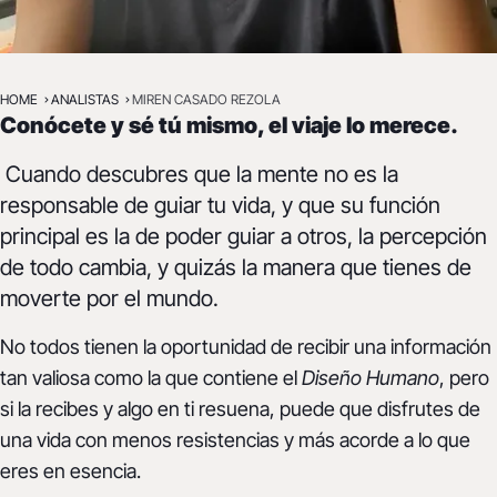
GETARIA Y ZARAUTZ (GIPUZKOA) Y ONLINE
HOME
ANALISTAS
MIREN CASADO REZOLA
Miren Casado Rezola
Conócete y sé tú mismo, el viaje lo merece.
MIRENCR@GMAIL.COM
Cuando descubres que la mente no es la
responsable de guiar tu vida, y que su función
principal es la de poder guiar a otros, la percepción
de todo cambia, y quizás la manera que tienes de
moverte por el mundo.
No todos tienen la oportunidad de recibir una información
tan valiosa como la que contiene el
Diseño Humano
, pero
si la recibes y algo en ti resuena, puede que disfrutes de
una vida con menos resistencias y más acorde a lo que
eres en esencia.