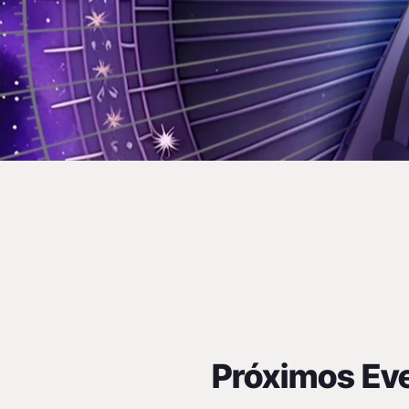
Human Desi
Hispania
Explora todo sobre el Diseño Humano en 
analistas certificados y los manuales y 
Próximos Ev
formación creados por Ra Uru Hu, hasta