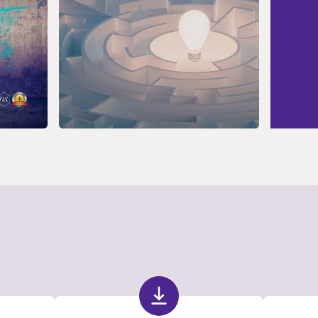
ara
Humano
f
ales
para la
d
as
Crianza y
V
Desarrollo
D
12 SEPT 2026
Formación
de Guías de
Vivir Tu
Diseño