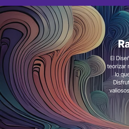
de Agosto
El Camino
del
Ra
Generado
El Dise
24,00€
teorizar 
19,00€
lo qu
Disfru
valioso