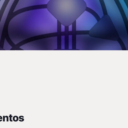
gn
nuestro sitio: desde
programas oficiales de
entos
 una gran variedad de