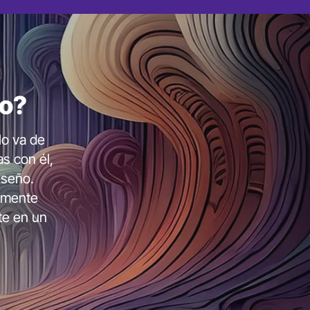
exualidad
0€
00€
no?
No va de
as con él,
iseño.
ramente
te en un