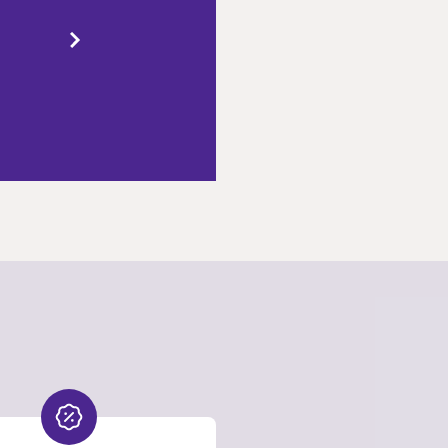
ormación
e Guías de
ivir Tu
iseño