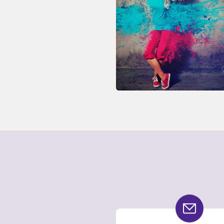
Humano p
Profesion
y Empres
8 SEPT 2026
Vivir Tu
Diseño