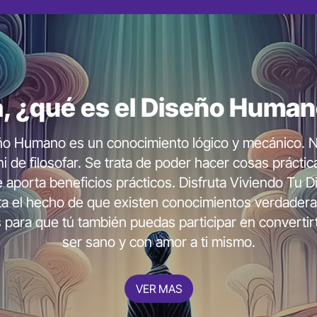
:
Completo
S
de Los 4
66,0
49,
Tipos
, ¿qué es el Diseño Huma
r
116,00€
69,00€
ño Humano es un conocimiento lógico y mecánico. 
ni de filosofar. Se trata de poder hacer cosas práctic
e aporta beneficios prácticos. Disfruta Viviendo Tu D
ta el hecho de que existen conocimientos verdade
s para que tú también puedas participar en convertir
ser sano y con amor a ti mismo.
VER MAS