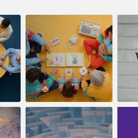
te definitiva para todo lo
al, tal como fue
27 AGO 2026
3 SE
Diseño
C