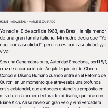
BRASIL Y ONLINE
HOME
ANALISTAS
MARLENE ZANARDO
Marlene Zanardo
Yo nací el 8 de abril de 1968, en Brasil, la hija menor
M.ZANARDO08@GMAIL.COM
de una gran familia italiana. Mi madre decía que “Yo
nací por casualidad”, pero no es por casualidad, ¡yo
vivo!
Soy una Generadora pura, Autoridad Emocional, perfil 5/1,
cruz de encarnación del Ángulo Izquierdo del Clarion.
Conocí el Diseño Humano cuando entré en el Retorno de
Quirón, en un momento que atravesaba una profunda
crisis existencial, que entonces entendí su propósito en
mi vida, en la primera lectura de mi diseño, que hice con
Eliane Kich. Allí se reveló un gran velo y vi mi verdadera