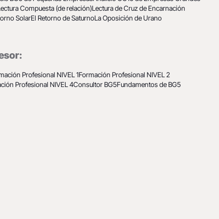
Lectura Compuesta (de relación)
Lectura de Cruz de Encarnación
torno Solar
El Retorno de Saturno
La Oposición de Urano
esor:
mación Profesional NIVEL 1
Formación Profesional NIVEL 2
ción Profesional NIVEL 4
Consultor BG5
Fundamentos de BG5