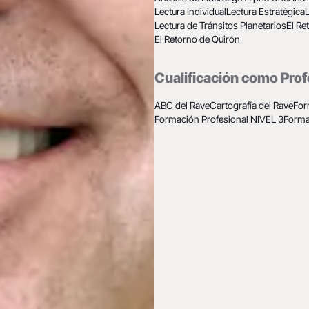
Lectura Individual
Lectura Estratégica
Lectura de Tránsitos Planetarios
El Re
El Retorno de Quirón
Cualificación como Prof
ABC del Rave
Cartografía del Rave
For
Formación Profesional NIVEL 3
Forma