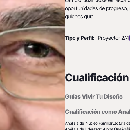
cambio. Juan José es reconoc
oportunidades de progreso, m
quienes guía.
Tipo y Perfil:
Proyector 2/4
Cualificación
Guías Vivir Tu Diseño
Cualificación como Anal
Análisis del Nucleo Familiar
Lectura de
Análisis de Liderazgo Alpha One
Anál