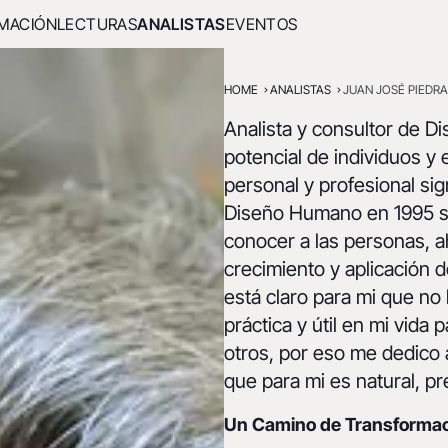
MACIÓN
LECTURAS
ANALISTAS
EVENTOS
HOME
ANALISTAS
JUAN JOSÉ PIEDR
Analista y consultor de 
potencial de individuos y
personal y profesional sig
Diseño Humano en 1995 su
conocer a las personas, a
crecimiento y aplicación d
está claro para mi que n
práctica y útil en mi vida 
otros, por eso me dedico a
que para mi es natural, p
Un Camino de Transformaci