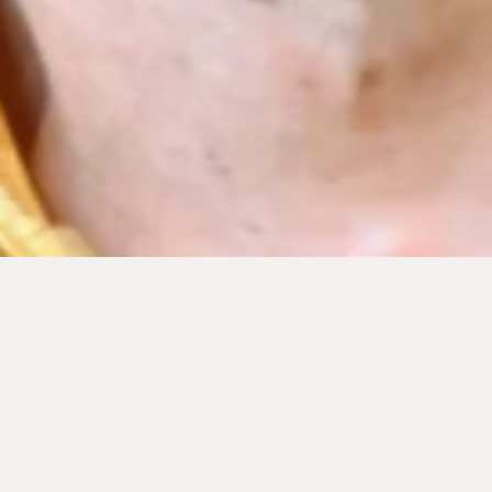
IBIZA Y ONLINE
Juan José P
Molina