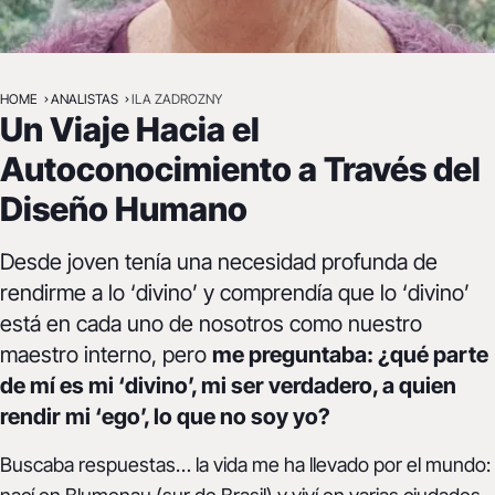
LLAFRANC (GIRONA) Y ONLINE
HOME
ANALISTAS
ILA ZADROZNY
Ila Zadrozny
Un Viaje Hacia el
ILADESIGNHUMANO.COM
ILA4625@GMAIL.COM
Autoconocimiento a Través del
Diseño Humano
Desde joven tenía una necesidad profunda de
rendirme a lo ‘divino’ y comprendía que lo ‘divino’
está en cada uno de nosotros como nuestro
maestro interno, pero
me preguntaba: ¿qué parte
de mí es mi ‘divino’, mi ser verdadero, a quien
rendir mi ‘ego’, lo que no soy yo?
Buscaba respuestas… la vida me ha llevado por el mundo: